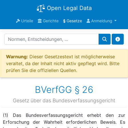
Open Legal Data
Urteile
Gerichte
§
Gesetze
Anmeldung
Warnung:
Dieser Gesetzestext ist möglicherweise
veraltet, da der Inhalt nicht aktiv gepflegt wird. Bitte
prüfen Sie die offiziellen Quellen.
BVerfGG § 26
Gesetz über das Bundesverfassungsgericht
(1) Das Bundesverfassungsgericht erhebt den zur
Erforschung der Wahrheit erforderlichen Beweis. Es