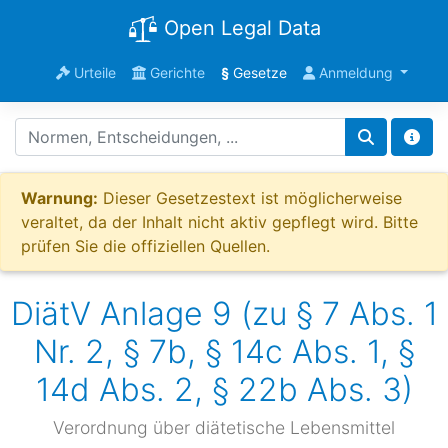
Open Legal Data
Urteile
Gerichte
§
Gesetze
Anmeldung
Warnung:
Dieser Gesetzestext ist möglicherweise
veraltet, da der Inhalt nicht aktiv gepflegt wird. Bitte
prüfen Sie die offiziellen Quellen.
DiätV Anlage 9 (zu § 7 Abs. 1
Nr. 2, § 7b, § 14c Abs. 1, §
14d Abs. 2, § 22b Abs. 3)
Verordnung über diätetische Lebensmittel