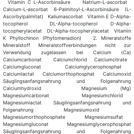
Vitamin C
L-Ascorbinsäure
Natrium-L-ascorbat
Calcium-L-ascorbat
6-Palmitoyl-L-Ascorbinsäure
(L-
Ascorbylpalmitat)
Kaliumascorbat
Vitamin E
D-Alpha-
tocopherol
DL-Alpha-tocopherol
D-Alpha-
tocopherylacetat
DL-Alpha-tocopherylacetat
Vitamin
K
Phyllochinon (Phytomenadion)
2. Mineralstoffe
Mineralstoff
Mineralstoffverbindungen
nicht zur
Verwendung zugelassen bei
Calcium (Ca)
Calciumcarbonat
Calciumchlorid
Calciumcitrate
Calciumgluconat
Calciumglycerophosphat
Calciumlactat
Calciumorthophosphat
Calciumoxid
Säuglingsanfangsnahrung und Folgenahrung
Calciumhydroxid
Magnesium (Mg)
Magnesiumcarbonat
Magnesiumchlorid
Magnesiumlactat
Säuglingsanfangsnahrung und
Folgenahrung
Magnesiumoxid
Magnesiumorthophosphate
Magnesiumsulfat
Magnesiumgluconat
Magnesiumglycerophosphat
Säuglingsanfangsnahrung und Folgenahrung