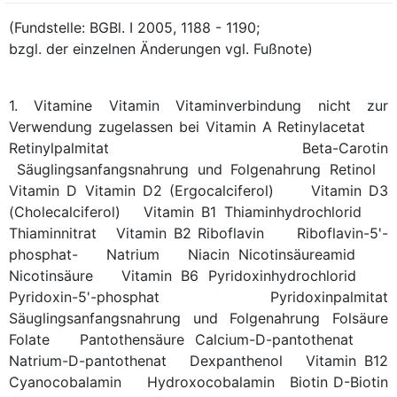
(Fundstelle: BGBl. I 2005, 1188 - 1190;
bzgl. der einzelnen Änderungen vgl. Fußnote)
1. Vitamine
Vitamin
Vitaminverbindung
nicht zur
Verwendung zugelassen bei
Vitamin A
Retinylacetat
Retinylpalmitat
Beta-Carotin
Säuglingsanfangsnahrung und Folgenahrung
Retinol
Vitamin D
Vitamin D2 (Ergocalciferol)
Vitamin D3
(Cholecalciferol)
Vitamin B1
Thiaminhydrochlorid
Thiaminnitrat
Vitamin B2
Riboflavin
Riboflavin-5'-
phosphat-
Natrium
Niacin
Nicotinsäureamid
Nicotinsäure
Vitamin B6
Pyridoxinhydrochlorid
Pyridoxin-5'-phosphat
Pyridoxinpalmitat
Säuglingsanfangsnahrung und Folgenahrung
Folsäure
Folate
Pantothensäure
Calcium-D-pantothenat
Natrium-D-pantothenat
Dexpanthenol
Vitamin B12
Cyanocobalamin
Hydroxocobalamin
Biotin
D-Biotin