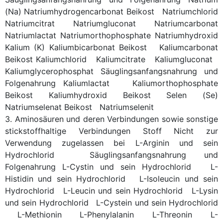
(Na)
Natriumhydrogencarbonat
Beikost
Natriumchlorid
Natriumcitrat
Natriumgluconat
Natriumcarbonat
Natriumlactat
Natriumorthophosphate
Natriumhydroxid
Kalium (K)
Kaliumbicarbonat
Beikost
Kaliumcarbonat
Beikost
Kaliumchlorid
Kaliumcitrate
Kaliumgluconat
Kaliumglycerophosphat
Säuglingsanfangsnahrung und
Folgenahrung
Kaliumlactat
Kaliumorthophosphate
Beikost
Kaliumhydroxid
Beikost
Selen (Se)
Natriumselenat
Beikost
Natriumselenit
3. Aminosäuren und deren Verbindungen sowie sonstige
stickstoffhaltige Verbindungen
Stoff
Nicht zur
Verwendung zugelassen bei
L-Arginin und sein
Hydrochlorid
Säuglingsanfangsnahrung und
Folgenahrung
L-Cystin und sein Hydrochlorid
L-
Histidin und sein Hydrochlorid
L-Isoleucin und sein
Hydrochlorid
L-Leucin und sein Hydrochlorid
L-Lysin
und sein Hydrochlorid
L-Cystein und sein Hydrochlorid
L-Methionin
L-Phenylalanin
L-Threonin
L-