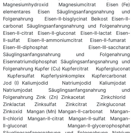
Magnesiumhydroxid
Magnesiumcitrat
Eisen (Fe)
elementares Eisen
Säuglingsanfangsnahrung und
Folgenahrung
Eisen-II-bisglycinat
Beikost
Eisen-II-
carbonat
Säuglingsanfangsnahrung und Folgenahrung
Eisen-II-citrat
Eisen-II-gluconat
Eisen-II-lactat
Eisen-
II-sulfat
Eisen-II-ammoniumcitrat
Eisen-II-fumarat
Eisen-III-diphosphat
Eisen-III-saccharat
Säuglingsanfangsnahrung und Folgenahrung
Eisennatriumdiphosphat
Säuglingsanfangsnahrung und
Folgenahrung
Kupfer (Cu)
Kupfercitrat
Kupfergluconat
Kupfersulfat
Kupferlysinkomplex
Kupfercarbonat
Jod (I)
Kaliumjodid
Natriumjodid
Kaliumjodat
Natriumjodat
Säuglingsanfangsnahrung und
Folgenahrung
Zink (Zn)
Zinkacetat
Zinkchlorid
Zinklactat
Zinksulfat
Zinkcitrat
Zinkgluconat
Zinkoxid
Mangan (Mn)
Mangan-II-carbonat
Mangan-
II-chlorid
Mangan-II-citrat
Mangan-II-sulfat
Mangan-
II-gluconat
Mangan-II-glycerophosphat
Säuglingsanfangsnahrung und Folgenahrung
Natrium