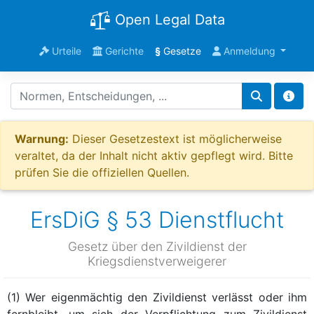
Open Legal Data
Urteile
Gerichte
§
Gesetze
Anmeldung
Warnung:
Dieser Gesetzestext ist möglicherweise
veraltet, da der Inhalt nicht aktiv gepflegt wird. Bitte
prüfen Sie die offiziellen Quellen.
ErsDiG § 53 Dienstflucht
Gesetz über den Zivildienst der
Kriegsdienstverweigerer
(1) Wer eigenmächtig den Zivildienst verlässt oder ihm
fernbleibt, um sich der Verpflichtung zum Zivildienst