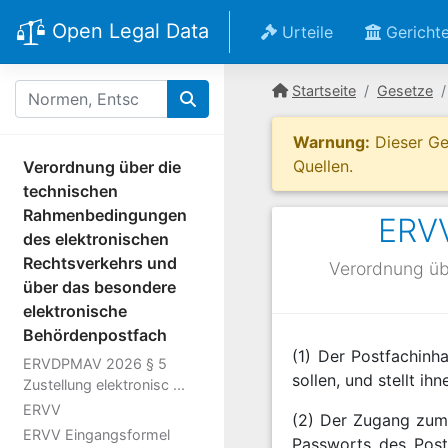
Open Legal Data
Urteile
Gericht
Startseite
Gesetze
Warnung:
Dieser Ges
Quellen.
Verordnung über die
technischen
Rahmenbedingungen
ERVV
des elektronischen
Rechtsverkehrs und
Verordnung üb
über das besondere
elektronische
Behördenpostfach
(1) Der Postfachinh
ERVDPMAV 2026 § 5
sollen, und stellt i
Zustellung elektronisc ...
ERVV
(2) Der Zugang zum 
ERVV Eingangsformel
Passworts des Post