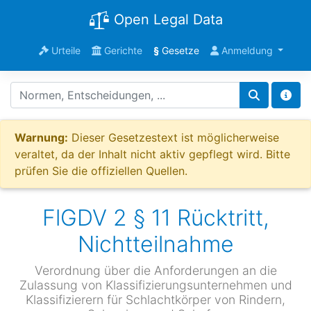
Open Legal Data
Urteile
Gerichte
§
Gesetze
Anmeldung
Warnung:
Dieser Gesetzestext ist möglicherweise
veraltet, da der Inhalt nicht aktiv gepflegt wird. Bitte
prüfen Sie die offiziellen Quellen.
FlGDV 2 § 11 Rücktritt,
Nichtteilnahme
Verordnung über die Anforderungen an die
Zulassung von Klassifizierungsunternehmen und
Klassifizierern für Schlachtkörper von Rindern,