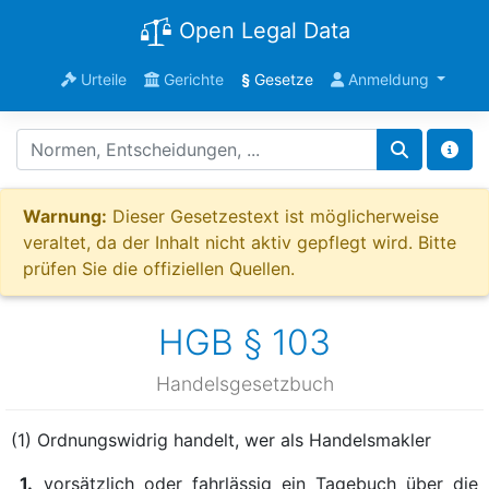
Open Legal Data
Urteile
Gerichte
§
Gesetze
Anmeldung
Warnung:
Dieser Gesetzestext ist möglicherweise
veraltet, da der Inhalt nicht aktiv gepflegt wird. Bitte
prüfen Sie die offiziellen Quellen.
HGB § 103
Handelsgesetzbuch
(1) Ordnungswidrig handelt, wer als Handelsmakler
1.
vorsätzlich oder fahrlässig ein Tagebuch über die