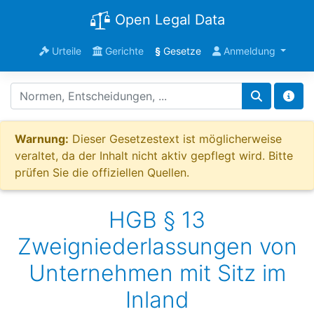
Open Legal Data
Urteile
Gerichte
§
Gesetze
Anmeldung
Warnung:
Dieser Gesetzestext ist möglicherweise
veraltet, da der Inhalt nicht aktiv gepflegt wird. Bitte
prüfen Sie die offiziellen Quellen.
HGB § 13
Zweigniederlassungen von
Unternehmen mit Sitz im
Inland