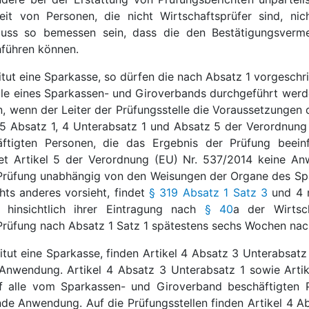
keit von Personen, die nicht Wirtschaftsprüfer sind, ni
muss so bemessen sein, dass die den Bestätigungsverme
hführen können.
nstitut eine Sparkasse, so dürfen die nach Absatz 1 vorges
lle eines Sparkassen- und Giroverbands durchgeführt werde
, wenn der Leiter der Prüfungsstelle die Voraussetzungen
 5 Absatz 1, 4 Unterabsatz 1 und Absatz 5 der Verordnung
ftigten Personen, die das Ergebnis der Prüfung beein
det Artikel 5 der Verordnung (EU) Nr. 537/2014 keine A
Prüfung unabhängig von den Weisungen der Organe des Sp
hts anderes vorsieht, findet
§ 319 Absatz 1 Satz 3
und 4 m
 hinsichtlich ihrer Eintragung nach
§ 40
a der Wirtsc
Prüfung nach Absatz 1 Satz 1 spätestens sechs Wochen nac
stitut eine Sparkasse, finden Artikel 4 Absatz 3 Unterabsat
Anwendung. Artikel 4 Absatz 3 Unterabsatz 1 sowie Arti
f alle vom Sparkassen- und Giroverband beschäftigten P
de Anwendung. Auf die Prüfungsstellen finden Artikel 4 Ab