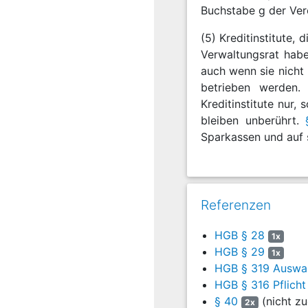
Buchstabe g der Ve
(5) Kreditinstitute,
Verwaltungsrat hab
auch wenn sie nicht 
betrieben werden. 
Kreditinstitute nur,
bleiben unberührt.
Sparkassen und auf s
Referenzen
HGB § 28
1x
HGB § 29
1x
HGB § 319 Auswah
HGB § 316 Pflicht
§ 40
(nicht z
2x