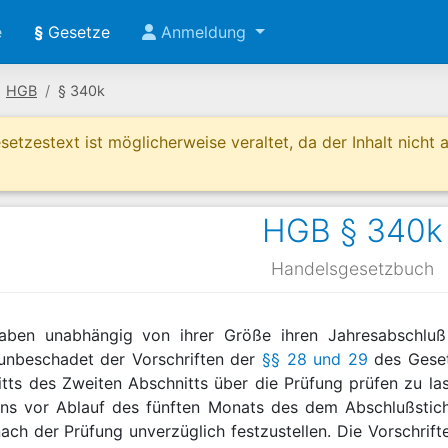
e
§
Gesetze
Anmeldung
HGB
§ 340k
etzestext ist möglicherweise veraltet, da der Inhalt nicht ak
HGB § 340k
Handelsgesetzbuch
e haben unabhängig von ihrer Größe ihren Jahresabschl
unbeschadet der Vorschriften der
§§ 28 und 29
des Geset
itts des Zweiten Abschnitts über die Prüfung prüfen zu la
tens vor Ablauf des fünften Monats des dem Abschlußstic
ach der Prüfung unverzüglich festzustellen. Die Vorschrif