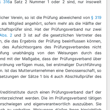
§ 316
a Satz 2 Nummer 1 oder 2 sind, nur insoweit
tlicher Verein, so ist die Prüfung abweichend von
§ 319
ls Mitglied angehört, sofern mehr als die Hälfte der
chaftsprüfer sind. Hat der Prüfungsverband nur zwei
Abs. 2
und 3 ist auf die gesetzlichen Vertreter des
, die das Ergebnis der Prüfung beeinflussen können,
r des Aufsichtsorgans des Prüfungsverbandes nicht
 Prüfung unabhängig von den Weisungen durch das
end mit der Maßgabe, dass der Prüfungsverband über
rordnung verfügen muss, bei erstmaliger Durchführung
n. Ist das Mutterunternehmen eine Genossenschaft, so
setzungen der Sätze 1 bis 4 auch Abschlußprüfer des
reditinstitute durch einen Prüfungsverband darf der
unterzeichnet werden. Die im Prüfungsverband tätigen
verschwiegen und eigenverantwortlich auszuüben. Sie
ch zu verhalten. Weisungen dürfen ihnen hinsichtlich