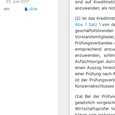
23. Juni 2017
sind auf Kreditinst
anzuwenden, als nic
API:
JSON
(2) Ist das Kreditin
Abs. 1 Satz 1
von dem
geschäftsführenden 
Vorstandsmitglieder
Prüfungsverbandes u
entsprechend anz
anzuwenden, sofer
Aufsichtsorgan dur
einen Auszug hinsic
einer Prüfung nach 
ist der Prüfungsver
Konzernabschlusses 
(2a) Bei der Prüfun
gesetzlich vorgesch
Wirtschaftsprüfer h
haben sich insbeson