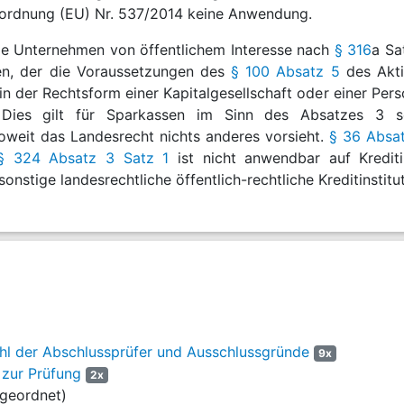
rordnung (EU) Nr. 537/2014 keine Anwendung.
 die Unternehmen von öffentlichem Interesse nach
§ 316
a Sa
en, der die Voraussetzungen des
§ 100 Absatz 5
des Akti
in der Rechtsform einer Kapitalgesellschaft oder einer Pe
Dies gilt für Sparkassen im Sinn des Absatzes 3 sowi
 soweit das Landesrecht nichts anderes vorsieht.
§ 36 Absa
§ 324 Absatz 3 Satz 1
ist nicht anwendbar auf Krediti
onstige landesrechtliche öffentlich-rechtliche Kreditinstitu
l der Abschlussprüfer und Ausschlussgründe
9x
 zur Prüfung
2x
ugeordnet)