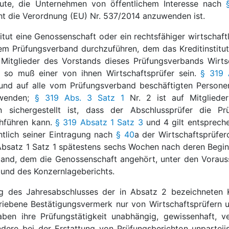
itute, die Unternehmen von öffentlichem Interesse nach
ht die Verordnung (EU) Nr. 537/2014 anzuwenden ist.
stitut eine Genossenschaft oder ein rechtsfähiger wirtschaf
 Prüfungsverband durchzuführen, dem das Kreditinstitut a
Mitglieder des Vorstands dieses Prüfungsverbands Wirts
, so muß einer von ihnen Wirtschaftsprüfer sein.
§ 319 
nd auf alle vom Prüfungsverband beschäftigten Personen
uwenden;
§ 319 Abs. 3 Satz 1
Nr. 2 ist auf Mitgliede
n sichergestellt ist, dass der Abschlussprüfer die
chführen kann.
§ 319 Absatz 1 Satz 3
und 4 gilt entsprech
htlich seiner Eintragung nach
§ 40
a der Wirtschaftsprüfe
Absatz 1 Satz 1 spätestens sechs Wochen nach deren Begin
band, dem die Genossenschaft angehört, unter den Voraus
und des Konzernlageberichts.
g des Jahresabschlusses der in Absatz 2 bezeichneten K
riebene Bestätigungsvermerk nur von Wirtschaftsprüfern 
aben ihre Prüfungstätigkeit unabhängig, gewissenhaft, 
dere bei der Erstattung von Prüfungsberichten unparteiis