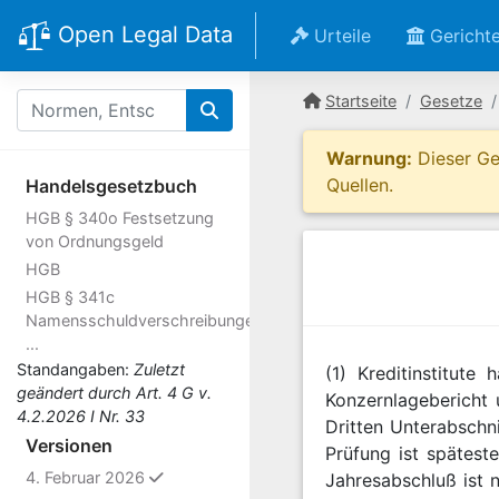
Open Legal Data
Urteile
Gericht
Startseite
Gesetze
Warnung:
Dieser Ges
Quellen.
Handelsgesetzbuch
HGB § 340o Festsetzung
von Ordnungsgeld
HGB
HGB § 341c
Namensschuldverschreibungen,
...
Standangaben:
Zuletzt
(1) Kreditinstitut
geändert durch Art. 4 G v.
Konzernlagebericht 
4.2.2026 I Nr. 33
Dritten Unterabschn
Versionen
Prüfung ist spätes
ausgewählt
4. Februar 2026
Jahresabschluß ist n