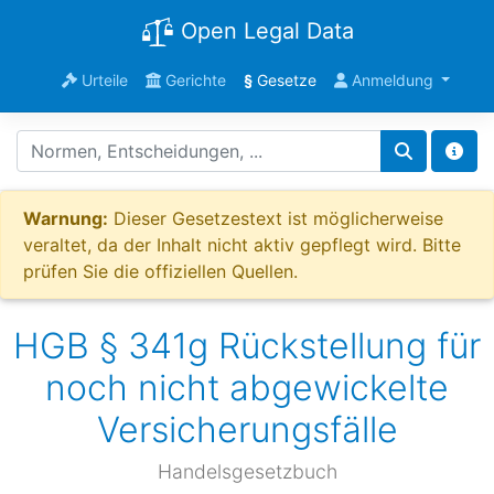
Open Legal Data
Urteile
Gerichte
§
Gesetze
Anmeldung
Warnung:
Dieser Gesetzestext ist möglicherweise
veraltet, da der Inhalt nicht aktiv gepflegt wird. Bitte
prüfen Sie die offiziellen Quellen.
HGB § 341g Rückstellung für
noch nicht abgewickelte
Versicherungsfälle
Handelsgesetzbuch