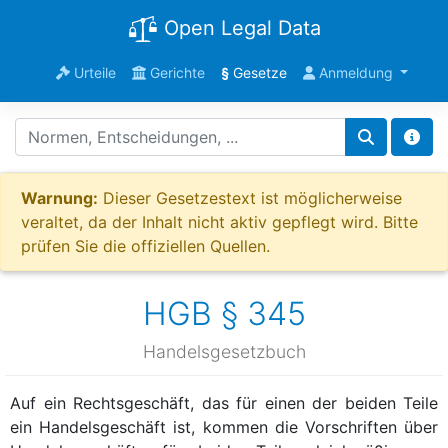
Open Legal Data
Urteile
Gerichte
§
Gesetze
Anmeldung
Warnung:
Dieser Gesetzestext ist möglicherweise
veraltet, da der Inhalt nicht aktiv gepflegt wird. Bitte
prüfen Sie die offiziellen Quellen.
HGB § 345
Handelsgesetzbuch
Auf ein Rechtsgeschäft, das für einen der beiden Teile
ein Handelsgeschäft ist, kommen die Vorschriften über