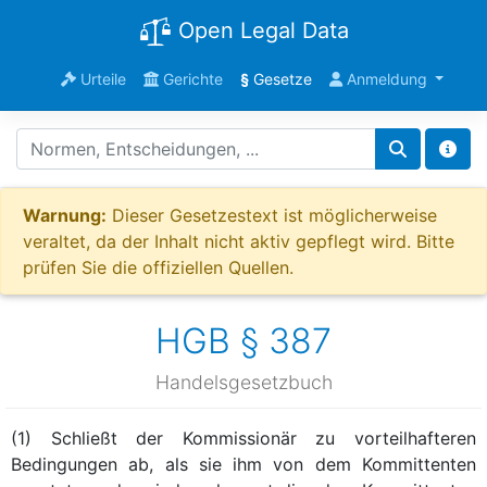
Open Legal Data
Urteile
Gerichte
§
Gesetze
Anmeldung
Warnung:
Dieser Gesetzestext ist möglicherweise
veraltet, da der Inhalt nicht aktiv gepflegt wird. Bitte
prüfen Sie die offiziellen Quellen.
HGB § 387
Handelsgesetzbuch
(1) Schließt der Kommissionär zu vorteilhafteren
Bedingungen ab, als sie ihm von dem Kommittenten