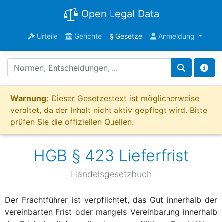
Open Legal Data
Urteile
Gerichte
§
Gesetze
Anmeldung
Warnung:
Dieser Gesetzestext ist möglicherweise
veraltet, da der Inhalt nicht aktiv gepflegt wird. Bitte
prüfen Sie die offiziellen Quellen.
HGB § 423 Lieferfrist
Handelsgesetzbuch
Der Frachtführer ist verpflichtet, das Gut innerhalb der
vereinbarten Frist oder mangels Vereinbarung innerhalb