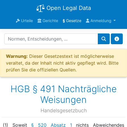
Open Legal Data
Urteile
Gerichte
§
Gesetze
Anmeldung
Warnung:
Dieser Gesetzestext ist möglicherweise
veraltet, da der Inhalt nicht aktiv gepflegt wird. Bitte
prüfen Sie die offiziellen Quellen.
HGB § 491 Nachträgliche
Weisungen
Handelsgesetzbuch
(1) Soweit
§ 520 Absatz 1
nichts Abweichendes