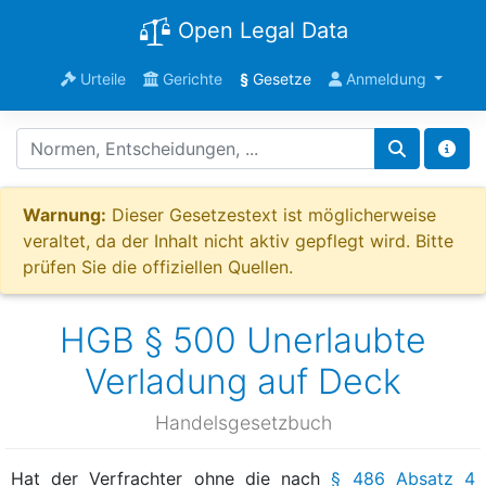
Open Legal Data
Urteile
Gerichte
§
Gesetze
Anmeldung
Warnung:
Dieser Gesetzestext ist möglicherweise
veraltet, da der Inhalt nicht aktiv gepflegt wird. Bitte
prüfen Sie die offiziellen Quellen.
HGB § 500 Unerlaubte
Verladung auf Deck
Handelsgesetzbuch
Hat der Verfrachter ohne die nach
§ 486 Absatz 4