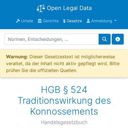
Open Legal Data
Urteile
Gerichte
§
Gesetze
Anmeldung
Warnung:
Dieser Gesetzestext ist möglicherweise
veraltet, da der Inhalt nicht aktiv gepflegt wird. Bitte
prüfen Sie die offiziellen Quellen.
HGB § 524
Traditionswirkung des
Konnossements
Handelsgesetzbuch