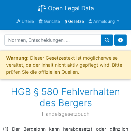
Open Legal Data
Urteile
Gerichte
§
Gesetze
Anmeldung
Warnung:
Dieser Gesetzestext ist möglicherweise
veraltet, da der Inhalt nicht aktiv gepflegt wird. Bitte
prüfen Sie die offiziellen Quellen.
HGB § 580 Fehlverhalten
des Bergers
Handelsgesetzbuch
(1) Der Bergelohn kann herabgesetzt oder gänzlich