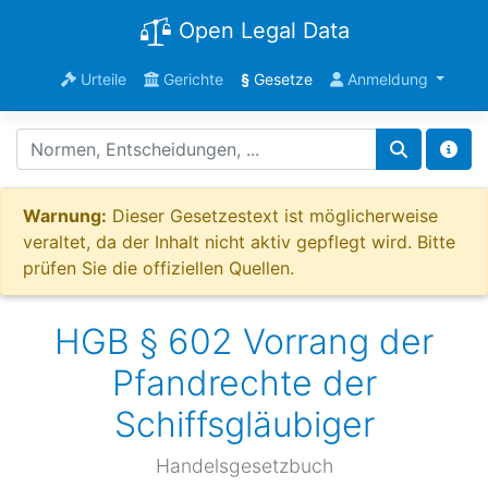
Open Legal Data
Urteile
Gerichte
§
Gesetze
Anmeldung
Warnung:
Dieser Gesetzestext ist möglicherweise
veraltet, da der Inhalt nicht aktiv gepflegt wird. Bitte
prüfen Sie die offiziellen Quellen.
HGB § 602 Vorrang der
Pfandrechte der
Schiffsgläubiger
Handelsgesetzbuch