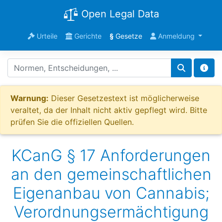
Open Legal Data
Urteile
Gerichte
§
Gesetze
Anmeldung
Warnung:
Dieser Gesetzestext ist möglicherweise
veraltet, da der Inhalt nicht aktiv gepflegt wird. Bitte
prüfen Sie die offiziellen Quellen.
KCanG § 17 Anforderungen
an den gemeinschaftlichen
Eigenanbau von Cannabis;
Verordnungsermächtigung