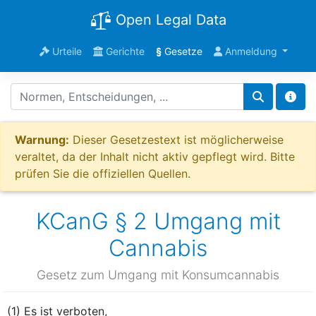
Open Legal Data
Urteile
Gerichte
§
Gesetze
Anmeldung
Warnung:
Dieser Gesetzestext ist möglicherweise
veraltet, da der Inhalt nicht aktiv gepflegt wird. Bitte
prüfen Sie die offiziellen Quellen.
KCanG § 2 Umgang mit
Cannabis
Gesetz zum Umgang mit Konsumcannabis
(1) Es ist verboten,