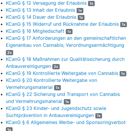
KCanG § 12 Versagung der Erlaubnis
1x
KCanG § 13 Inhalt der Erlaubnis
1x
KCanG § 14 Dauer der Erlaubnis
1x
KCanG § 15 Widerruf und Rücknahme der Erlaubnis
1x
KCanG § 16 Mitgliedschaft
1x
KCanG § 17 Anforderungen an den gemeinschaftlichen
Eigenanbau von Cannabis; Verordnungsermächtigung
2x
KCanG § 18 Maßnahmen zur Qualitätssicherung durch
Anbauvereinigungen
2x
KCanG § 19 Kontrollierte Weitergabe von Cannabis
1x
KCanG § 20 Kontrollierte Weitergabe von
Vermehrungsmaterial
1x
KCanG § 22 Sicherung und Transport von Cannabis
und Vermehrungsmaterial
1x
KCanG § 23 Kinder- und Jugendschutz sowie
Suchtprävention in Anbauvereinigungen
1x
KCanG § 6 Allgemeines Werbe- und Sponsoringverbot
1x