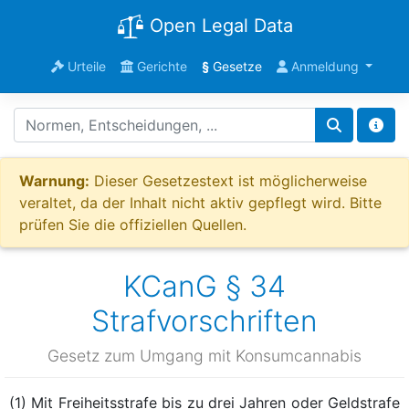
Open Legal Data
Urteile
Gerichte
§
Gesetze
Anmeldung
Warnung:
Dieser Gesetzestext ist möglicherweise
veraltet, da der Inhalt nicht aktiv gepflegt wird. Bitte
prüfen Sie die offiziellen Quellen.
KCanG § 34
Strafvorschriften
Gesetz zum Umgang mit Konsumcannabis
(1) Mit Freiheitsstrafe bis zu drei Jahren oder Geldstrafe