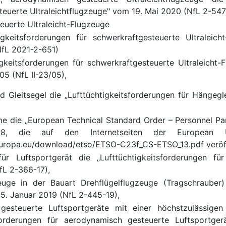
euerte Ultraleichtflugzeuge" vom 19. Mai 2020 (NfL 2-547
euerte Ultraleicht-Flugzeuge
tigkeitsforderungen für schwerkraftgesteuerte Ultraleic
fL 2021-2-651)
igkeitsforderungen für schwerkraftgesteuerte Ultraleicht
5 (NfL II-23/05),
d Gleitsegel die „Lufttüchtigkeitsforderungen für Hängeg
me die „European Technical Standard Order – Personnel P
18, die auf den Internetseiten der European 
uropa.eu/download/etso/ETSO-C23f_CS-ETSO_13.pdf veröffe
für Luftsportgerät die „Lufttüchtigkeitsforderungen fü
fL 2-366-17),
zeuge in der Bauart Drehflügelflugzeuge (Tragschrauber)
15. Januar 2019 (NfL 2-445-19),
gesteuerte Luftsportgeräte mit einer höchstzulässig
nforderungen für aerodynamisch gesteuerte Luftsportge