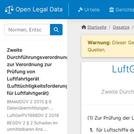
Open Legal Data
Urteile
Gericht
Startseite
Gesetze
Warnung:
Dieser Ges
Quellen.
Zweite
Durchführungsverordnung
zur Verordnung zur
Luft
Prüfung von
Luftfahrtgerät
(Lufttüchtigkeitsforderungen
Zweite Durch
für Luftfahrtgerät)
BMeldDÜV 2 2015 § 6
Datenübermittlungen ...
LuftGerPV1998DV 2 2018
(1) Zur Prüfung der 
BEGDV 2 § 2 Schaden im
unmittelbaren Ans ...
1.
für Luftschiffe 