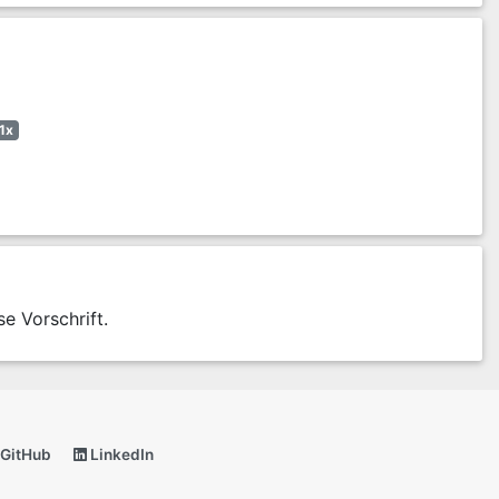
1x
se Vorschrift.
GitHub
LinkedIn