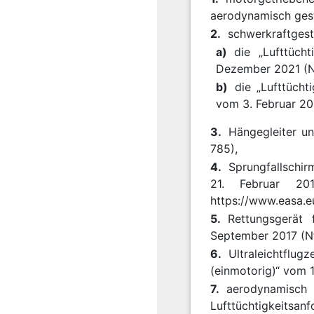
aerodynamisch gest
2.
schwerkraftgest
a)
die „Lufttüch
Dezember 2021 (N
b)
die „Lufttücht
vom 3. Februar 200
3.
Hängegleiter un
785),
4.
Sprungfallschir
21. Februar 20
https://www.easa.e
5.
Rettungsgerät 
September 2017 (N
6.
Ultraleichtflug
(einmotorig)“ vom 
7.
aerodynamisch 
Lufttüchtigkeitsa