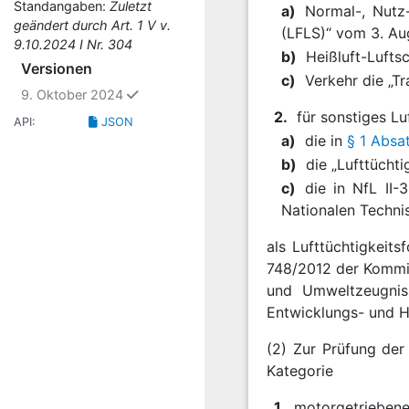
Standangaben:
Zuletzt
a)
Normal-, Nutz-
geändert durch Art. 1 V v.
(LFLS)“ vom 3. Aug
9.10.2024 I Nr. 304
b)
Heißluft-Lufts
Versionen
c)
Verkehr die „T
ausgewählt
9. Oktober 2024
2.
für sonstiges Lu
API:
JSON
a)
die in
§ 1 Absa
b)
die „Lufttücht
c)
die in NfL II-3
Nationalen Techni
als Lufttüchtigkeit
748/2012 der Kommis
und Umweltzeugnis
Entwicklungs- und He
(2) Zur Prüfung der
Kategorie
1.
motorgetrieben