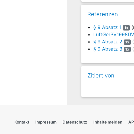
Referenzen
§ 9 Absatz 1
(
1x
LuftGerPV1998DV 2
§ 9 Absatz 2
(
1x
§ 9 Absatz 3
(
1x
Zitiert von
Kontakt
Impressum
Datenschutz
Inhalte melden
AP