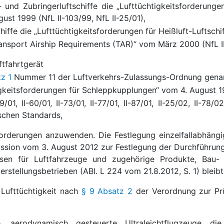
 und Zubringerluftschiffe die „Lufttüchtigkeitsforderung
ust 1999 (NfL II-103/99, NfL II-25/01),
chiffe die „Lufttüchtigkeitsforderungen für Heißluft-Luftsc
ransport Airship Requirements (TAR)“ vom März 2000 (NfL II
ftfahrtgerät
tz 1
Nummer 11 der Luftverkehrs-Zulassungs-Ordnung genan
igkeitsforderungen für Schleppkupplungen“ vom 4. August 1
9/01, II-60/01, II-73/01, II-77/01, II-87/01, II-25/02, II-7
schen Standards,
sforderungen anzuwenden. Die Festlegung einzelfallabhän
sion vom 3. August 2012 zur Festlegung der Durchführungs
sen für Luftfahrzeuge und zugehörige Produkte, Bau- 
rstellungsbetrieben (ABl. L 224 vom 21.8.2012, S. 1) bleibt
 Lufttüchtigkeit nach
§ 9 Absatz 2
der Verordnung zur Prü
e, aerodynamisch gesteuerte Ultraleichtflugzeuge die 