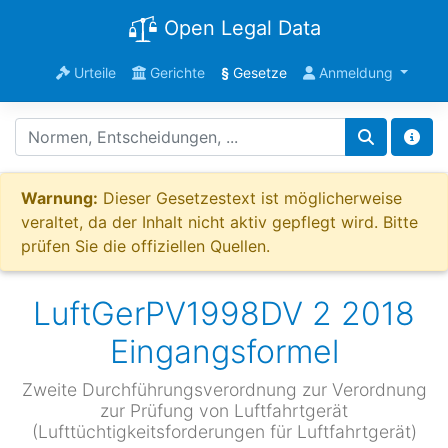
Open Legal Data
Urteile
Gerichte
§
Gesetze
Anmeldung
Warnung:
Dieser Gesetzestext ist möglicherweise
veraltet, da der Inhalt nicht aktiv gepflegt wird. Bitte
prüfen Sie die offiziellen Quellen.
LuftGerPV1998DV 2 2018
Eingangsformel
Zweite Durchführungsverordnung zur Verordnung
zur Prüfung von Luftfahrtgerät
(Lufttüchtigkeitsforderungen für Luftfahrtgerät)