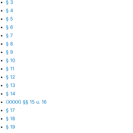
§ 3
§ 4
§ 5
§ 6
§ 7
§ 8
§ 9
§ 10
§ 11
§ 12
§ 13
§ 14
(XXXX) §§ 15 u. 16
§ 17
§ 18
§ 19