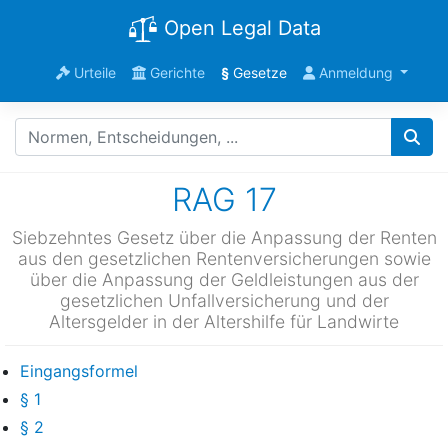
Open Legal Data
Urteile
Gerichte
§
Gesetze
Anmeldung
RAG 17
Siebzehntes Gesetz über die Anpassung der Renten
aus den gesetzlichen Rentenversicherungen sowie
über die Anpassung der Geldleistungen aus der
gesetzlichen Unfallversicherung und der
Altersgelder in der Altershilfe für Landwirte
Eingangsformel
§ 1
§ 2