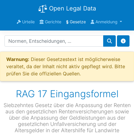
Open Legal Data
Urteile
Gerichte
§
Gesetze
Anmeldung
Warnung:
Dieser Gesetzestext ist möglicherweise
veraltet, da der Inhalt nicht aktiv gepflegt wird. Bitte
prüfen Sie die offiziellen Quellen.
RAG 17 Eingangsformel
Siebzehntes Gesetz über die Anpassung der Renten
aus den gesetzlichen Rentenversicherungen sowie
über die Anpassung der Geldleistungen aus der
gesetzlichen Unfallversicherung und der
Altersgelder in der Altershilfe für Landwirte