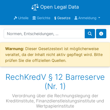
Open Legal Data
Urteile
Gerichte
§
Gesetze
Anmeldung
Warnung:
Dieser Gesetzestext ist möglicherweise
veraltet, da der Inhalt nicht aktiv gepflegt wird. Bitte
prüfen Sie die offiziellen Quellen.
RechKredV § 12 Barreserve
(Nr. 1)
Verordnung über die Rechnungslegung der
Kreditinstitute, Finanzdienstleistungsinstitute und
Wertpapierinstitute