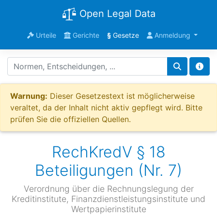
Open Legal Data
Urteile
Gerichte
§
Gesetze
Anmeldung
Warnung:
Dieser Gesetzestext ist möglicherweise
veraltet, da der Inhalt nicht aktiv gepflegt wird. Bitte
prüfen Sie die offiziellen Quellen.
RechKredV § 18
Beteiligungen (Nr. 7)
Verordnung über die Rechnungslegung der
Kreditinstitute, Finanzdienstleistungsinstitute und
Wertpapierinstitute