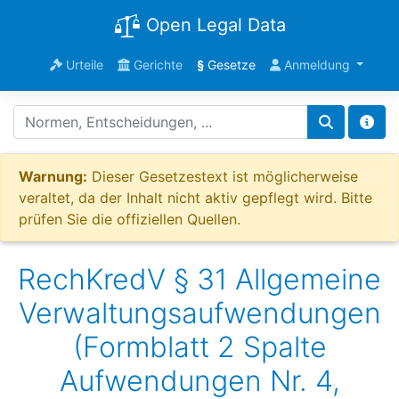
Open Legal Data
Urteile
Gerichte
§
Gesetze
Anmeldung
Warnung:
Dieser Gesetzestext ist möglicherweise
veraltet, da der Inhalt nicht aktiv gepflegt wird. Bitte
prüfen Sie die offiziellen Quellen.
RechKredV § 31 Allgemeine
Verwaltungsaufwendungen
(Formblatt 2 Spalte
Aufwendungen Nr. 4,