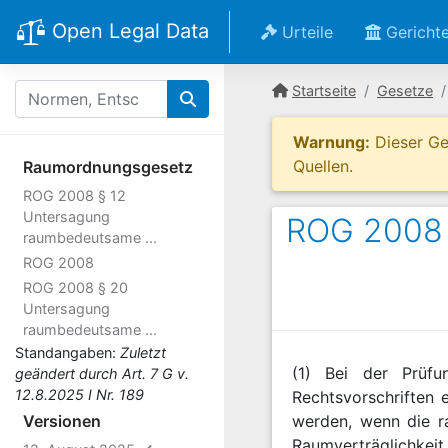
Open Legal Data
Urteile
Gericht
Startseite
Gesetze
Warnung:
Dieser Ges
Quellen.
Raumordnungsgesetz
ROG 2008 § 12
Untersagung
ROG 2008 §
raumbedeutsame ...
ROG 2008
ROG 2008 § 20
Untersagung
raumbedeutsame ...
Standangaben:
Zuletzt
(1) Bei der Prüf
geändert durch Art. 7 G v.
12.8.2025 I Nr. 189
Rechtsvorschriften 
Versionen
werden, wenn die r
Raumverträglichke