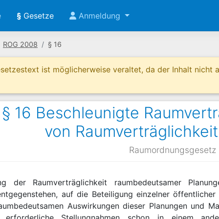
e
§
Gesetze
Anmeldung
ROG 2008
§ 16
etzestext ist möglicherweise veraltet, da der Inhalt nicht ak
 16 Beschleunigte Raumvertr
von Raumverträglichkei
Raumordnungsgesetz
ung der Raumverträglichkeit raumbedeutsamer Planu
entgegenstehen, auf die Beteiligung einzelner öffentliche
aumbedeutsamen Auswirkungen dieser Planungen und Maß
it erforderliche Stellungnahmen schon in einem and