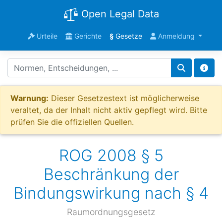
Open Legal Data
Urteile
Gerichte
§
Gesetze
Anmeldung
Warnung:
Dieser Gesetzestext ist möglicherweise
veraltet, da der Inhalt nicht aktiv gepflegt wird. Bitte
prüfen Sie die offiziellen Quellen.
ROG 2008 § 5
Beschränkung der
Bindungswirkung nach § 4
Raumordnungsgesetz