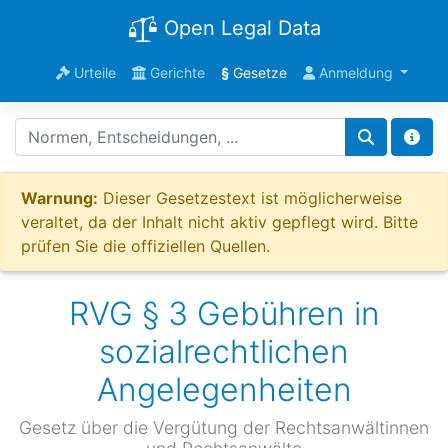
Open Legal Data
Urteile
Gerichte
§
Gesetze
Anmeldung
Warnung:
Dieser Gesetzestext ist möglicherweise
veraltet, da der Inhalt nicht aktiv gepflegt wird. Bitte
prüfen Sie die offiziellen Quellen.
RVG § 3 Gebühren in
sozialrechtlichen
Angelegenheiten
Gesetz über die Vergütung der Rechtsanwältinnen