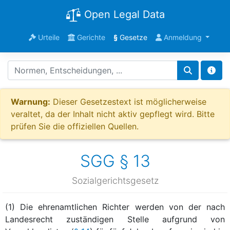
Open Legal Data
Urteile
Gerichte
§
Gesetze
Anmeldung
Warnung:
Dieser Gesetzestext ist möglicherweise
veraltet, da der Inhalt nicht aktiv gepflegt wird. Bitte
prüfen Sie die offiziellen Quellen.
SGG § 13
Sozialgerichtsgesetz
(1) Die ehrenamtlichen Richter werden von der nach
Landesrecht zuständigen Stelle aufgrund von