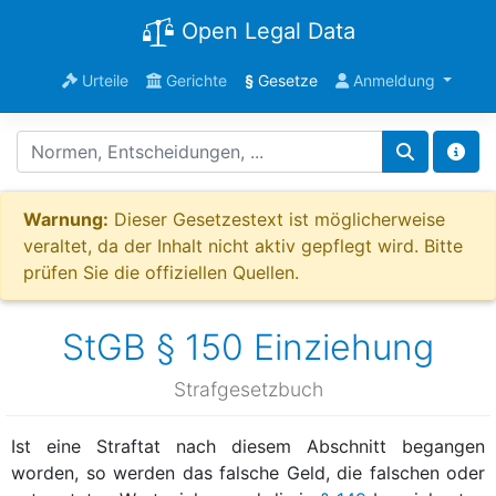
Open Legal Data
Urteile
Gerichte
§
Gesetze
Anmeldung
Warnung:
Dieser Gesetzestext ist möglicherweise
veraltet, da der Inhalt nicht aktiv gepflegt wird. Bitte
prüfen Sie die offiziellen Quellen.
StGB § 150 Einziehung
Strafgesetzbuch
Ist eine Straftat nach diesem Abschnitt begangen
worden, so werden das falsche Geld, die falschen oder