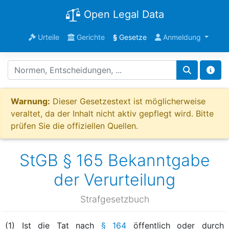
Open Legal Data
Urteile
Gerichte
§
Gesetze
Anmeldung
Warnung:
Dieser Gesetzestext ist möglicherweise
veraltet, da der Inhalt nicht aktiv gepflegt wird. Bitte
prüfen Sie die offiziellen Quellen.
StGB § 165 Bekanntgabe
der Verurteilung
Strafgesetzbuch
(1) Ist die Tat nach
§ 164
öffentlich oder durch