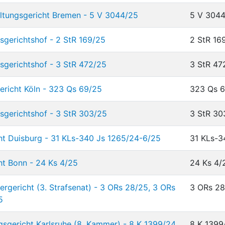
ltungsgericht Bremen - 5 V 3044/25
5 V 304
gerichtshof - 2 StR 169/25
2 StR 16
gerichtshof - 3 StR 472/25
3 StR 47
richt Köln - 323 Qs 69/25
323 Qs 
gerichtshof - 3 StR 303/25
3 StR 30
ht Duisburg - 31 KLs-340 Js 1265/24-6/25
31 KLs-3
ht Bonn - 24 Ks 4/25
24 Ks 4/
gericht (3. Strafsenat) - 3 ORs 28/25, 3 ORs
3 ORs 28
5
gsgericht Karlsruhe (8. Kammer) - 8 K 1399/24
8 K 1399