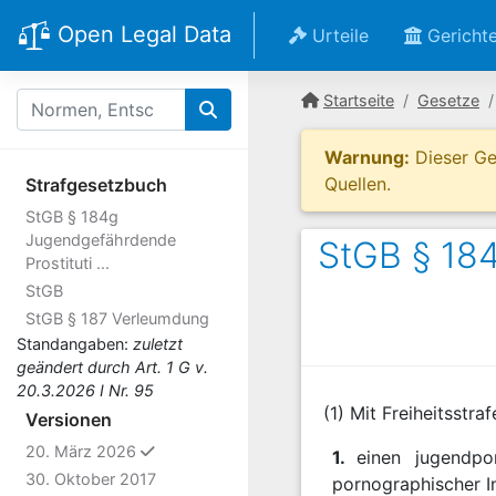
Open Legal Data
Urteile
Gericht
Startseite
Gesetze
Warnung:
Dieser Ges
Quellen.
Strafgesetzbuch
StGB § 184g
Jugendgefährdende
StGB § 184
Prostituti ...
StGB
StGB § 187 Verleumdung
Standangaben:
zuletzt
geändert durch Art. 1 G v.
20.3.2026 I Nr. 95
(1) Mit Freiheitsstra
Versionen
ausgewählt
20. März 2026
1.
einen jugendpo
30. Oktober 2017
pornographischer In