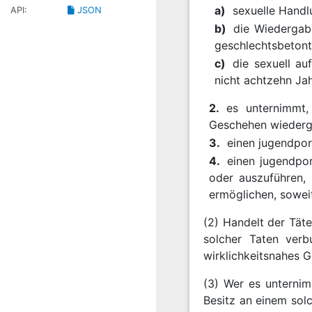
a)
sexuelle Handl
API:
JSON
b)
die Wiedergabe
geschlechtsbetont
c)
die sexuell au
nicht achtzehn Jah
2.
es unternimmt,
Geschehen wiedergi
3.
einen jugendpor
4.
einen jugendporn
oder auszuführen,
ermöglichen, soweit
(2) Handelt der Tät
solcher Taten verb
wirklichkeitsnahes G
(3) Wer es unternim
Besitz an einem solc