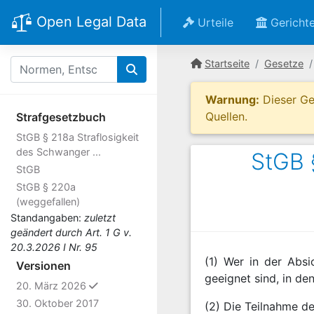
Open Legal Data
Urteile
Gericht
Startseite
Gesetze
Warnung:
Dieser Ges
Quellen.
Strafgesetzbuch
StGB § 218a Straflosigkeit
des Schwanger ...
StGB 
StGB
StGB § 220a
(weggefallen)
Standangaben:
zuletzt
geändert durch Art. 1 G v.
20.3.2026 I Nr. 95
(1) Wer in der Absi
Versionen
geeignet sind, in den
ausgewählt
20. März 2026
30. Oktober 2017
(2) Die Teilnahme de