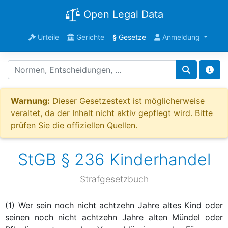
Open Legal Data
Urteile
Gerichte
§
Gesetze
Anmeldung
Warnung:
Dieser Gesetzestext ist möglicherweise
veraltet, da der Inhalt nicht aktiv gepflegt wird. Bitte
prüfen Sie die offiziellen Quellen.
StGB § 236 Kinderhandel
Strafgesetzbuch
(1) Wer sein noch nicht achtzehn Jahre altes Kind oder
seinen noch nicht achtzehn Jahre alten Mündel oder