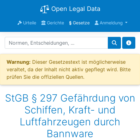
Open Legal Data
Urteile
Gerichte
§
Gesetze
Anmeldung
Warnung:
Dieser Gesetzestext ist möglicherweise
veraltet, da der Inhalt nicht aktiv gepflegt wird. Bitte
prüfen Sie die offiziellen Quellen.
StGB § 297 Gefährdung von
Schiffen, Kraft- und
Luftfahrzeugen durch
Bannware