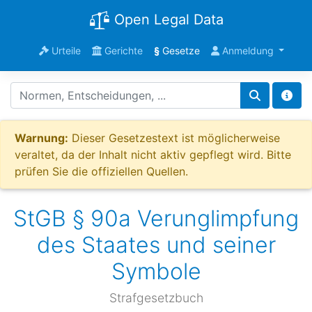
Open Legal Data
Urteile
Gerichte
§
Gesetze
Anmeldung
Warnung:
Dieser Gesetzestext ist möglicherweise
veraltet, da der Inhalt nicht aktiv gepflegt wird. Bitte
prüfen Sie die offiziellen Quellen.
StGB § 90a Verunglimpfung
des Staates und seiner
Symbole
Strafgesetzbuch