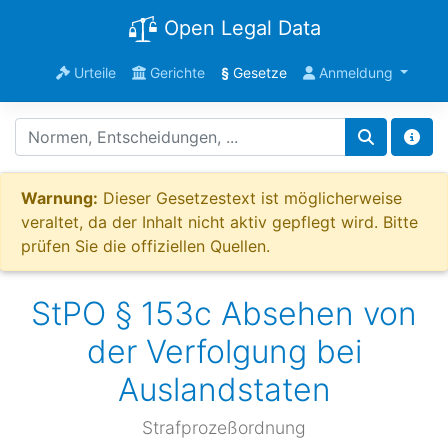
Open Legal Data
Urteile
Gerichte
§
Gesetze
Anmeldung
Warnung:
Dieser Gesetzestext ist möglicherweise
veraltet, da der Inhalt nicht aktiv gepflegt wird. Bitte
prüfen Sie die offiziellen Quellen.
StPO § 153c Absehen von
der Verfolgung bei
Auslandstaten
Strafprozeßordnung