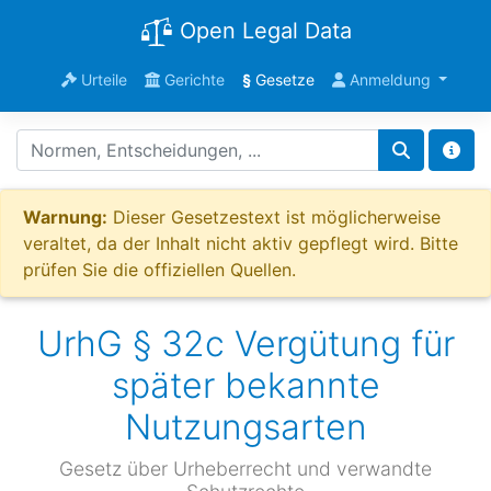
Open Legal Data
Urteile
Gerichte
§
Gesetze
Anmeldung
Warnung:
Dieser Gesetzestext ist möglicherweise
veraltet, da der Inhalt nicht aktiv gepflegt wird. Bitte
prüfen Sie die offiziellen Quellen.
UrhG § 32c Vergütung für
später bekannte
Nutzungsarten
Gesetz über Urheberrecht und verwandte