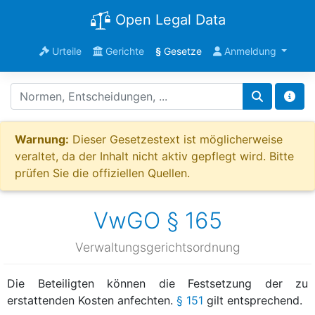
Open Legal Data
Urteile
Gerichte
§
Gesetze
Anmeldung
Warnung:
Dieser Gesetzestext ist möglicherweise
veraltet, da der Inhalt nicht aktiv gepflegt wird. Bitte
prüfen Sie die offiziellen Quellen.
VwGO § 165
Verwaltungsgerichtsordnung
Die Beteiligten können die Festsetzung der zu
erstattenden Kosten anfechten.
§ 151
gilt entsprechend.