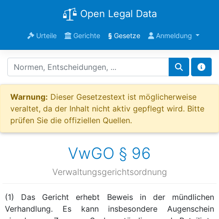
Open Legal Data
Urteile
Gerichte
§
Gesetze
Anmeldung
Warnung:
Dieser Gesetzestext ist möglicherweise
veraltet, da der Inhalt nicht aktiv gepflegt wird. Bitte
prüfen Sie die offiziellen Quellen.
VwGO § 96
Verwaltungsgerichtsordnung
(1) Das Gericht erhebt Beweis in der mündlichen
Verhandlung. Es kann insbesondere Augenschein