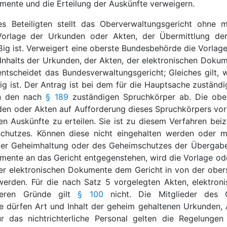
mente und die Erteilung der Auskünfte verweigern.
es Beteiligten stellt das Oberverwaltungsgericht ohne 
orlage der Urkunden oder Akten, der Übermittlung der
ig ist. Verweigert eine oberste Bundesbehörde die Vorlage
nhalts der Urkunden, der Akten, der elektronischen Dok
 entscheidet das Bundesverwaltungsgericht; Gleiches gilt
g ist. Der Antrag ist bei dem für die Hauptsache zuständig
n den nach
§ 189
zuständigen Spruchkörper ab. Die ober
en oder Akten auf Aufforderung dieses Spruchkörpers vor
en Auskünfte zu erteilen. Sie ist zu diesem Verfahren beiz
schutzes. Können diese nicht eingehalten werden oder m
er Geheimhaltung oder des Geheimschutzes der Übergabe
mente an das Gericht entgegenstehen, wird die Vorlage ode
r elektronischen Dokumente dem Gericht in von der ober
 werden. Für die nach Satz 5 vorgelegten Akten, elektro
eren Gründe gilt
§ 100
nicht. Die Mitglieder des G
 dürfen Art und Inhalt der geheim gehaltenen Urkunden, 
ür das nichtrichterliche Personal gelten die Regelunge