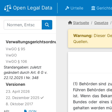
Open Legal Data
Urteile
Gericht
Startseite
Gesetze
Warnung:
Dieser Ges
Quellen.
Verwaltungsgerichtsordnung
VwGO § 95
VwGO
VwGO § 106
Standangaben:
zuletzt
geändert durch Art. 6 G v.
22.12.2025 I Nr. 348
(1) Behörden sind z
Versionen
Führen Behörden die
23. April 2026
ist. Wenn das Beka
ausgewählt
22. Dezember 2025
Bundes oder eines 
8. Oktober 2017
gehalten werden müs
API:
JSON