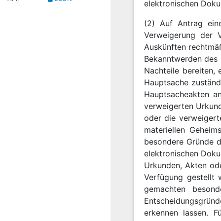
elektronischen Doku
(2) Auf Antrag ein
Verweigerung der V
Auskünften rechtmäß
Bekanntwerden des I
Nachteile bereiten,
Hauptsache zuständi
Hauptsacheakten a
verweigerten Urkund
oder die verweigert
materiellen Geheim
besondere Gründe d
elektronischen Doku
Urkunden, Akten ode
Verfügung gestellt
gemachten besond
Entscheidungsgründe
erkennen lassen. F