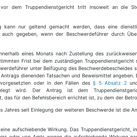
 vor dem Truppendienstgericht tritt insoweit an die 
 kann nur geltend gemacht werden, dass eine dienstli
st auch gegeben, wenn der Beschwerdeführer durch Über
 innerhalb eines Monats nach Zustellung des zurückweis
timmten Frist bei dem zuständigen Truppendienstgericht sc
hwerdeführer unter Beifügung des Beschwerdebescheides s
Antrags dienenden Tatsachen und Beweismittel angeben. D
arvorgesetzten oder in den Fällen des
§ 5 Absatz 2
un
elegt wird. Der Antrag ist dem Truppendienstgeri
, das für den Befehlsbereich errichtet ist, zu dem der Be
es Jahres seit Einlegung der weiteren Beschwerde ist die 
keine aufschiebende Wirkung. Das Truppendienstgericht, in
ers oder von Amts wegen die aufschiebende Wirkung nac