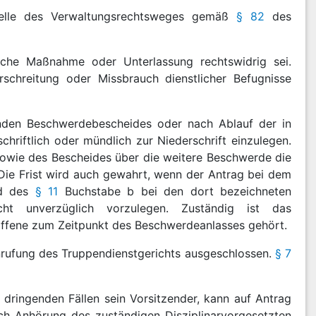
Stelle des Verwaltungsrechtsweges gemäß
§ 82
des
che Maßnahme oder Unterlassung rechtswidrig sei.
schreitung oder Missbrauch dienstlicher Befugnisse
enden Beschwerdebescheides oder nach Ablauf der in
hriftlich oder mündlich zur Niederschrift einzulegen.
owie des Bescheides über die weitere Beschwerde die
ie Frist wird auch gewahrt, wenn der Antrag bei dem
d des
§ 11
Buchstabe b bei den dort bezeichneten
cht unverzüglich vorzulegen. Zuständig ist das
troffene zum Zeitpunkt des Beschwerdeanlasses gehört.
Anrufung des Truppendienstgerichts ausgeschlossen.
§ 7
 dringenden Fällen sein Vorsitzender, kann auf Antrag
h Anhörung des zuständigen Disziplinarvorgesetzten