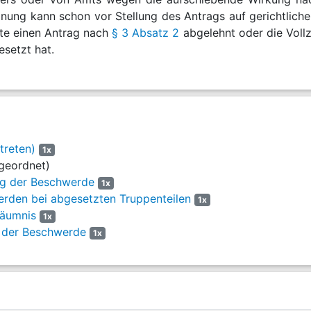
nung kann schon vor Stellung des Antrags auf gerichtlich
zte einen Antrag nach
§ 3 Absatz 2
abgelehnt oder die Vollz
esetzt hat.
treten)
1x
geordnet)
g der Beschwerde
1x
rden bei abgesetzten Truppenteilen
1x
säumnis
1x
 der Beschwerde
1x