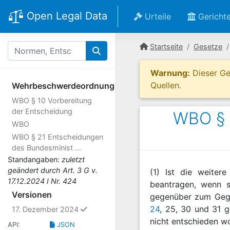
Open Legal Data
Urteile
Gericht
Startseite
Gesetze
Warnung:
Dieser Ges
Quellen.
Wehrbeschwerdeordnung
WBO § 10 Vorbereitung
der Entscheidung
WBO § 
WBO
WBO § 21 Entscheidungen
des Bundesminist ...
Standangaben:
zuletzt
geändert durch Art. 3 G v.
(1) Ist die weiter
17.12.2024 I Nr. 424
beantragen, wenn s
Versionen
gegenüber zum Gege
24
, 25, 30 und 31 g
ausgewählt
17. Dezember 2024
nicht entschieden wo
API:
JSON