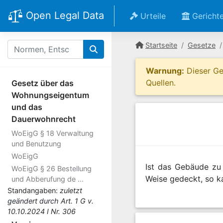
Open Legal Data
Urteile
Gericht
Startseite
Gesetze
Warnung:
Dieser Ges
Quellen.
Gesetz über das
Wohnungseigentum
und das
Dauerwohnrecht
WoEigG § 18 Verwaltung
und Benutzung
WoEigG
Ist das Gebäude zu 
WoEigG § 26 Bestellung
Weise gedeckt, so k
und Abberufung de ...
Standangaben:
zuletzt
geändert durch Art. 1 G v.
10.10.2024 I Nr. 306