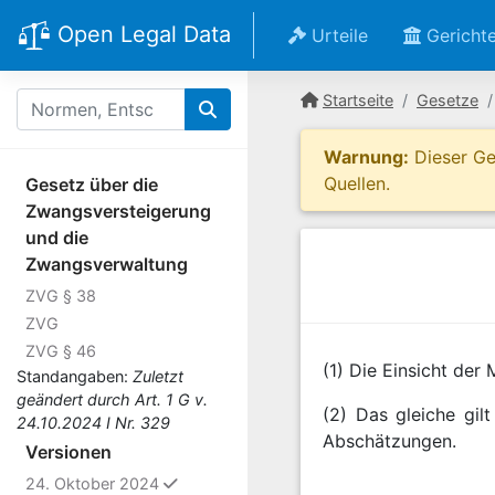
Open Legal Data
Urteile
Gericht
Startseite
Gesetze
Warnung:
Dieser Ges
Quellen.
Gesetz über die
Zwangsversteigerung
und die
Zwangsverwaltung
ZVG § 38
ZVG
ZVG § 46
(1) Die Einsicht de
Standangaben:
Zuletzt
geändert durch Art. 1 G v.
(2) Das gleiche gil
24.10.2024 I Nr. 329
Abschätzungen.
Versionen
ausgewählt
24. Oktober 2024