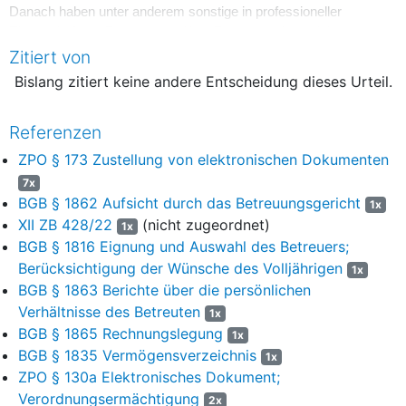
Danach haben unter anderem sonstige in professioneller
Eigenschaft am Prozess beteiligte Personen einen sicheren
Übermittlungsweg für die elektronische Zustellung eines
Zitiert von
elektronischen Dokuments zu eröffnen, bei denen von einer
Bislang zitiert keine andere Entscheidung dieses Urteil.
erhöhten Zuverlässigkeit ausgegangen werden kann.
Gesetzliche Berufsbetreuer gehören zu diesem Personenkreis.
Referenzen
ZPO § 173 Zustellung von elektronischen Dokumenten
Der Betreuer hält sich somit pflichtwidrig nicht für die Zustellung
elektronischer Dokumente allzeit zustellbereit.
7x
BGB § 1862 Aufsicht durch das Betreuungsgericht
1x
Mithin konnte diese Weisung im Wege der
XII ZB 428/22
(nicht zugeordnet)
1x
Betreuungsgerichtsaufsicht erlassen werden. Dazu im Einzelnen:
BGB § 1816 Eignung und Auswahl des Betreuers;
Berücksichtigung der Wünsche des Volljährigen
1. Der Gesetzgeber hat die Beurteilung, ob Berufsbetreuer zu
1x
BGB § 1863 Berichte über die persönlichen
dem Personenkreis der in professioneller Eigenschaft am
Prozess beteiligten Personen zählen, den Gerichten überlassen.
Verhältnisse des Betreuten
1x
Denn wie sich aus der Gesetzesbegründung zu
§ 173 Abs. 2 Nr.
BGB § 1865 Rechnungslegung
1x
1 ZPO
ergibt (BT-Drs 19/28399, S. 35), hat er in dieser nur
BGB § 1835 Vermögensverzeichnis
1x
beispielhaft („nicht abschließend“) Personen, Vereinigungen und
ZPO § 130a Elektronisches Dokument;
Organisationen angeführt, die unter dem gegenständlichen
Verordnungsermächtigung
2x