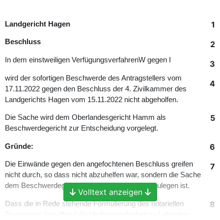
1
Landgericht Hagen
Beschluss
2
In dem einstweiligen VerfügungsverfahrenW gegen I
3
wird der sofortigen Beschwerde des Antragstellers vom
4
17.11.2022 gegen den Beschluss der 4. Zivilkammer des
Landgerichts Hagen vom 15.11.2022 nicht abgeholfen.
5
Die Sache wird dem Oberlandesgericht Hamm als
Beschwerdegericht zur Entscheidung vorgelegt.
6
Gründe:
Die Einwände gegen den angefochtenen Beschluss greifen
7
nicht durch, so dass nicht abzuhelfen war, sondern die Sache
dem Beschwerdegericht zur Entscheidung vorzulegen ist.
Volltext anzeigen
8
Dass die in Rede stehende Formulierung des notariellen
Testaments betreffend die Verfügungsfreiheit zu Lebzeiten