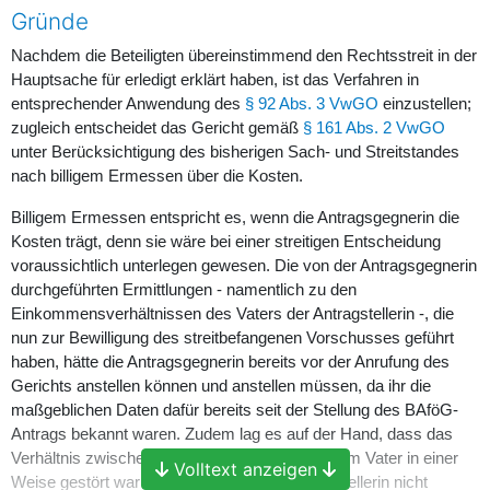
Gründe
Nachdem die Beteiligten übereinstimmend den Rechtsstreit in der
Hauptsache für erledigt erklärt haben, ist das Verfahren in
entsprechender Anwendung des
§ 92 Abs. 3 VwGO
einzustellen;
zugleich entscheidet das Gericht gemäß
§ 161 Abs. 2 VwGO
unter Berücksichtigung des bisherigen Sach- und Streitstandes
nach billigem Ermessen über die Kosten.
Billigem Ermessen entspricht es, wenn die Antragsgegnerin die
Kosten trägt, denn sie wäre bei einer streitigen Entscheidung
voraussichtlich unterlegen gewesen. Die von der Antragsgegnerin
durchgeführten Ermittlungen - namentlich zu den
Einkommensverhältnissen des Vaters der Antragstellerin -, die
nun zur Bewilligung des streitbefangenen Vorschusses geführt
haben, hätte die Antragsgegnerin bereits vor der Anrufung des
Gerichts anstellen können und anstellen müssen, da ihr die
maßgeblichen Daten dafür bereits seit der Stellung des BAföG-
Antrags bekannt waren. Zudem lag es auf der Hand, dass das
Verhältnis zwischen der Antragstellerin und ihrem Vater in einer
Volltext anzeigen
Weise gestört war und ist, dass es der Antragstellerin nicht