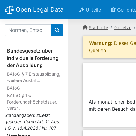
Open Legal Data
Urteile
Gericht
Startseite
Gesetze
Warnung:
Dieser Ges
Quellen.
Bundesgesetz über
individuelle Förderung
der Ausbildung
BAföG § 7 Erstausbildung,
weitere Ausbil ...
BAföG
BAföG § 15a
Als monatlicher Bed
Förderungshöchstdauer,
Veror ...
mit deren Besuch d
Standangaben:
zuletzt
geändert durch Art. 11 Abs.
1 G v. 16.4.2026 I Nr. 107